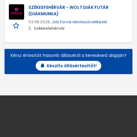
SZÉKESFEHÉRVÁR - WOLT DIÁK FUTÁR
(DIÁKMUNKA)
03.08.2026,
Job Force Iskolaszövetkezet
Székesfehérvár
Kérsz értesítőt hasonló állásokról a keresésed alapján?
Készíts állásértesítőt!