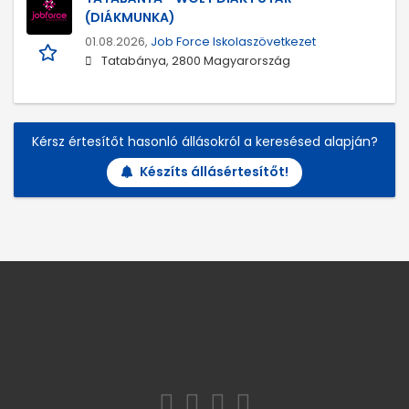
(DIÁKMUNKA)
01.08.2026,
Job Force Iskolaszövetkezet
Tatabánya, 2800 Magyarország
Kérsz értesítőt hasonló állásokról a keresésed alapján?
Készíts állásértesítőt!