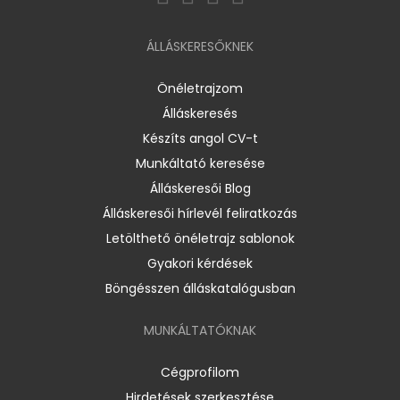
ÁLLÁSKERESŐKNEK
Önéletrajzom
Álláskeresés
Készíts angol CV-t
Munkáltató keresése
Álláskeresői Blog
Álláskeresői hírlevél feliratkozás
Letölthető önéletrajz sablonok
Gyakori kérdések
Böngésszen álláskatalógusban
MUNKÁLTATÓKNAK
Cégprofilom
Hirdetések szerkesztése