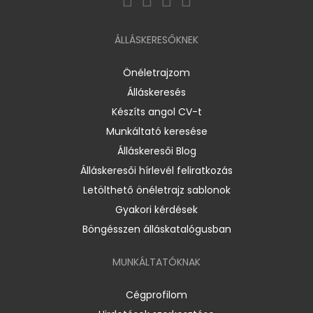
ÁLLÁSKERESŐKNEK
Önéletrajzom
Álláskeresés
Készíts angol CV-t
Munkáltató keresése
Álláskeresői Blog
Álláskeresői hírlevél feliratkozás
Letölthető önéletrajz sablonok
Gyakori kérdések
Böngésszen álláskatalógusban
MUNKÁLTATÓKNAK
Cégprofilom