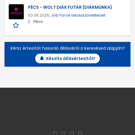
PÉCS - WOLT DIÁK FUTÁR (DIÁKMUNKA)
03.08.2026,
Job Force Iskolaszövetkezet
Pécs
Kérsz értesítőt hasonló állásokról a keresésed alapján?
Készíts állásértesítőt!