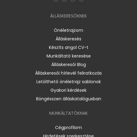
ÁLLÁSKERESŐKNEK
Önéletrajzom
Álláskeresés
Készíts angol CV-t
Munkáltató keresése
Álláskeresői Blog
Álláskeresői hírlevél feliratkozás
Letölthető önéletrajz sablonok
Gyakori kérdések
Böngésszen álláskatalógusban
MUNKÁLTATÓKNAK
Cégprofilom
Hirdetések szerkesztése