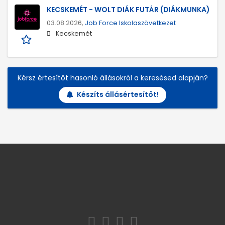
KECSKEMÉT - WOLT DIÁK FUTÁR (DIÁKMUNKA)
03.08.2026,
Job Force Iskolaszövetkezet
Kecskemét
Kérsz értesítőt hasonló állásokról a keresésed alapján?
Készíts állásértesítőt!