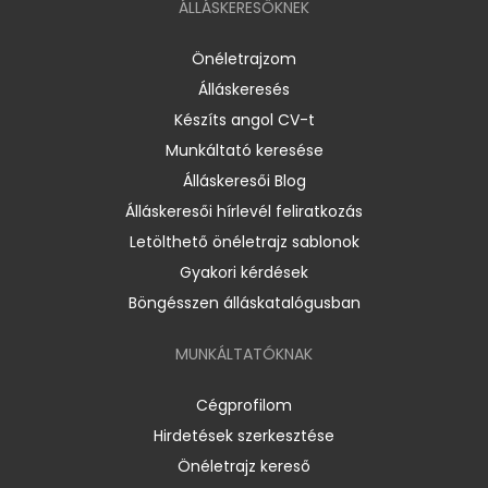
ÁLLÁSKERESŐKNEK
Önéletrajzom
Álláskeresés
Készíts angol CV-t
Munkáltató keresése
Álláskeresői Blog
Álláskeresői hírlevél feliratkozás
Letölthető önéletrajz sablonok
Gyakori kérdések
Böngésszen álláskatalógusban
MUNKÁLTATÓKNAK
Cégprofilom
Hirdetések szerkesztése
Önéletrajz kereső