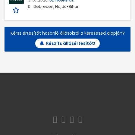
31.07.2026,
UD Hotels Kft.
Debrecen, Hajdú-Bihar
Kérsz értesítőt hasonló állásokról a keresésed alapján?
Készíts állásértesítőt!