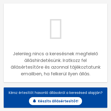
Jelenleg nincs a keresésnek megfelelő
álláshirdetésünk. Iratkozz fel
állásértesítőre és azonnal tájékoztatunk
emailben, ha felkerül ilyen állás.
Kérsz értesítőt hasonló állásokról a keresésed alapján?
Készíts állásértesítőt!