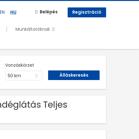
Belépés
EN
HU
Regisztráció
Munkáltatóknak
Vonzáskörzet
50 km
ndéglátás Teljes
n