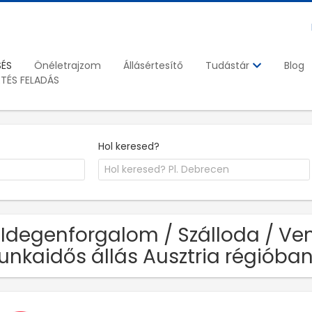
SÉS
Önéletrajzom
Állásértesítő
Blog
Tudástár
ETÉS FELADÁS
Hol keresed?
 Idegenforgalom / Szálloda / Ve
nkaidős állás Ausztria régióba