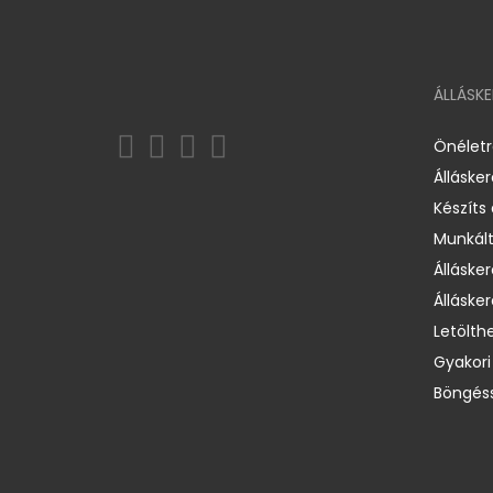
ÁLLÁSK
Önélet
Álláske
Készíts
Munkált
Állásker
Állásker
Letölth
Gyakori
Böngéss