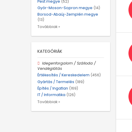
Pest megye
(52)
Győr-Moson-Sopron megye
(14)
Borsod-Abaúj-Zemplén megye
(13)
Továbbiak »
KATEGÓRIÁK
Idegenforgalom / Szálloda /
Vendéglátás
Értékesítés / Kereskedelem
(456)
Gyártás / Termelés
(189)
Építés / Ingatlan
(169)
IT / Informatika
(126)
Továbbiak »