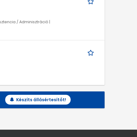
ztencia / Adminisztráció |
Készíts állásértesítőt!