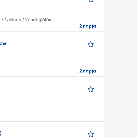
m / Szálloda / Vendéglátás
2 napja
che
2 napja
)