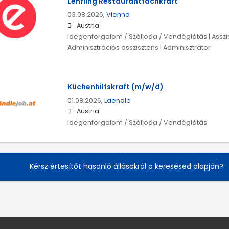
Lehrling Restaurantfachkraft
03.08.2026,
Vienna
Austria
Idegenforgalom / Szálloda / Vendéglátás | Asszis
Adminisztrációs asszisztens | Adminisztrátor
Küchenhilfskraft (m/w/d)
01.08.2026,
Laendle
Austria
Idegenforgalom / Szálloda / Vendéglátás
Kérsz értesítőt hasonló állásokról a keresésed alapján?