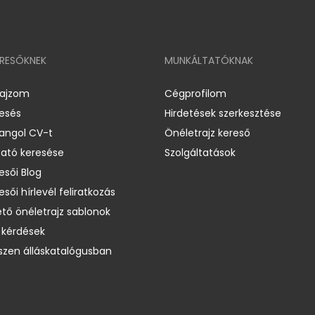
ERESŐKNEK
MUNKÁLTATÓKNAK
rajzom
Cégprofilom
resés
Hirdetések szerkesztése
 angol CV-t
Önéletrajz kereső
ató keresése
Szolgáltatások
esői Blog
esői hírlevél feliratkozás
ető önéletrajz sablonok
 kérdések
zen álláskatalógusban