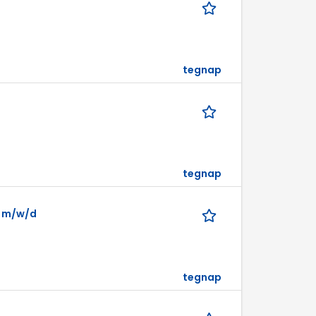
tegnap
tegnap
n m/w/d
tegnap