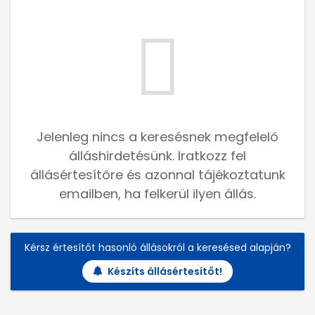
Jelenleg nincs a keresésnek megfelelő
álláshirdetésünk. Iratkozz fel
állásértesítőre és azonnal tájékoztatunk
emailben, ha felkerül ilyen állás.
Kérsz értesítőt hasonló állásokról a keresésed alapján?
Készíts állásértesítőt!