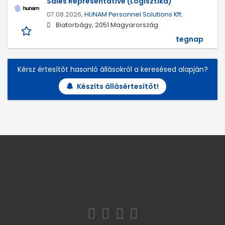
Sales Representative (Logisztika)
07.08.2026,
HUNAM Personnel Solutions Kft.
Biatorbágy, 2051 Magyarország
tegnap
Kérsz értesítőt hasonló állásokról a keresésed alapján?
Készíts állásértesítőt!