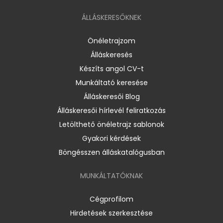
ÁLLÁSKERESŐKNEK
Önéletrajzom
Álláskeresés
Készíts angol CV-t
Munkáltató keresése
Álláskeresői Blog
Álláskeresői hírlevél feliratkozás
Letölthető önéletrajz sablonok
Gyakori kérdések
Böngésszen álláskatalógusban
MUNKÁLTATÓKNAK
Cégprofilom
Hirdetések szerkesztése