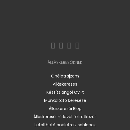
ÁLLÁSKERESŐKNEK
Önéletrajzom
Álláskeresés
Készíts angol CV-t
Munkáltató keresése
Álláskeresői Blog
Álláskeresői hírlevél feliratkozás
Letölthető önéletrajz sablonok