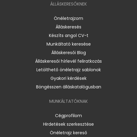
ÁLLÁSKERESŐKNEK
Önéletrajzom
Álláskeresés
Készíts angol CV-t
Munkáltató keresése
Álláskeresői Blog
Álláskeresői hírlevél feliratkozás
Letölthető önéletrajz sablonok
Gyakori kérdések
Böngésszen álláskatalógusban
MUNKÁLTATÓKNAK
Cégprofilom
Hirdetések szerkesztése
Önéletrajz kereső