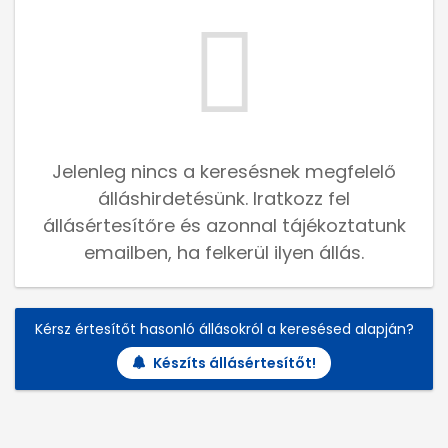
Jelenleg nincs a keresésnek megfelelő
álláshirdetésünk. Iratkozz fel
állásértesítőre és azonnal tájékoztatunk
emailben, ha felkerül ilyen állás.
Kérsz értesítőt hasonló állásokról a keresésed alapján?
Készíts állásértesítőt!