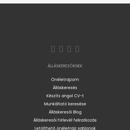
ÁLLÁSKERESŐKNEK
Önéletrajzom
Álláskeresés
Készíts angol CV-t
Munkáltató keresése
Álláskeresői Blog
Álláskeresői hírlevél feliratkozás
Letölthető önéletrajz sablonok