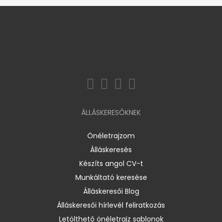
ÁLLÁSKERESŐKNEK
Önéletrajzom
Álláskeresés
Készíts angol CV-t
Munkáltató keresése
Álláskeresői Blog
Álláskeresői hírlevél feliratkozás
Letölthető önéletrajz sablonok