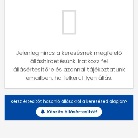
Jelenleg nincs a keresésnek megfelelő
álláshirdetésünk. Iratkozz fel
állásértesítőre és azonnal tájékoztatunk
emailben, ha felkerül ilyen állás.
Kérsz értesítőt hasonló állásokról a keresésed alapján?
Készíts állásértesítőt!