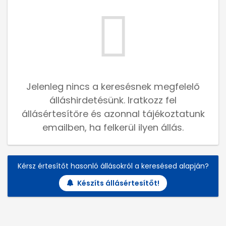
Jelenleg nincs a keresésnek megfelelő
álláshirdetésünk. Iratkozz fel
állásértesítőre és azonnal tájékoztatunk
emailben, ha felkerül ilyen állás.
Kérsz értesítőt hasonló állásokról a keresésed alapján?
Készíts állásértesítőt!