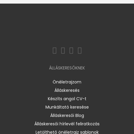
ÁLLÁSKERESŐKNEK
Önéletrajzom
Álláskeresés
Készíts angol CV-t
Munkáltató keresése
Álláskeresői Blog
Álláskeresői hírlevél feliratkozás
Letölthető önéletrajz sablonok