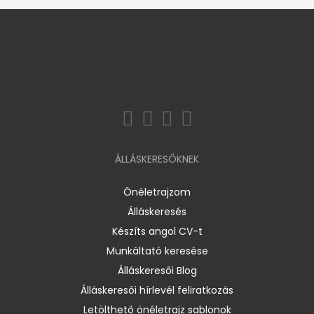
ÁLLÁSKERESŐKNEK
Önéletrajzom
Álláskeresés
Készíts angol CV-t
Munkáltató keresése
Álláskeresői Blog
Álláskeresői hírlevél feliratkozás
Letölthető önéletrajz sablonok