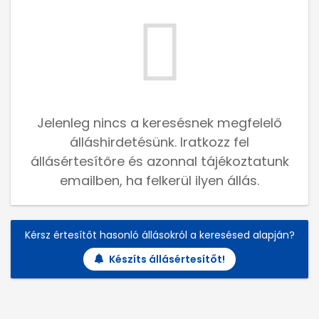
Jelenleg nincs a keresésnek megfelelő
álláshirdetésünk. Iratkozz fel
állásértesítőre és azonnal tájékoztatunk
emailben, ha felkerül ilyen állás.
Kérsz értesítőt hasonló állásokról a keresésed alapján?
Készíts állásértesítőt!