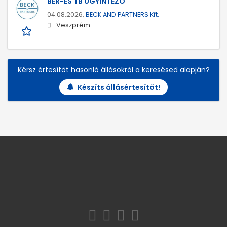
BÉR-ÉS TB ÜGYINTÉZŐ
04.08.2026,
BECK AND PARTNERS Kft.
Veszprém
Kérsz értesítőt hasonló állásokról a keresésed alapján?
Készíts állásértesítőt!