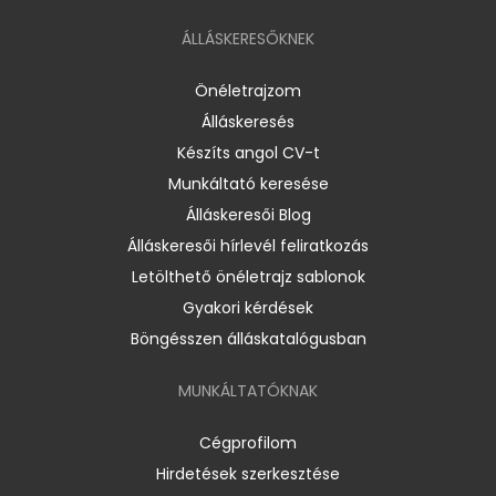
ÁLLÁSKERESŐKNEK
Önéletrajzom
Álláskeresés
Készíts angol CV-t
Munkáltató keresése
Álláskeresői Blog
Álláskeresői hírlevél feliratkozás
Letölthető önéletrajz sablonok
Gyakori kérdések
Böngésszen álláskatalógusban
MUNKÁLTATÓKNAK
Cégprofilom
Hirdetések szerkesztése