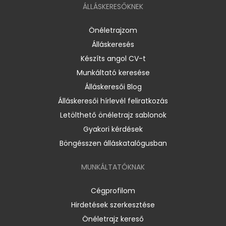
ÁLLÁSKERESŐKNEK
Önéletrajzom
Álláskeresés
Készíts angol CV-t
Munkáltató keresése
Álláskeresői Blog
Álláskeresői hírlevél feliratkozás
Letölthető önéletrajz sablonok
Gyakori kérdések
Böngésszen álláskatalógusban
MUNKÁLTATÓKNAK
Cégprofilom
Hirdetések szerkesztése
Önéletrajz kereső