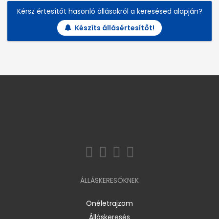
Kérsz értesítőt hasonló állásokról a keresésed alapján?
Készíts állásértesítőt!
ÁLLÁSKERESŐKNEK
Önéletrajzom
Álláskeresés