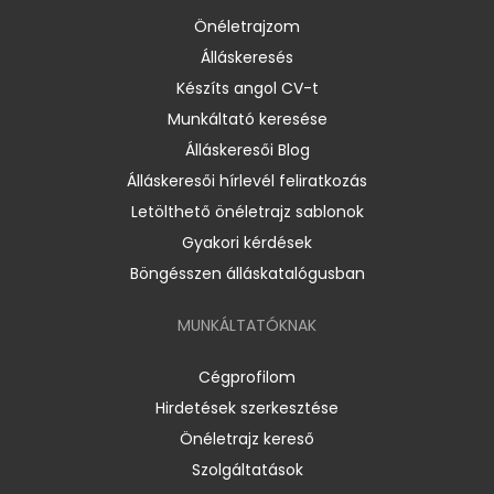
Önéletrajzom
Álláskeresés
Készíts angol CV-t
Munkáltató keresése
Álláskeresői Blog
Álláskeresői hírlevél feliratkozás
Letölthető önéletrajz sablonok
Gyakori kérdések
Böngésszen álláskatalógusban
MUNKÁLTATÓKNAK
Cégprofilom
Hirdetések szerkesztése
Önéletrajz kereső
Szolgáltatások