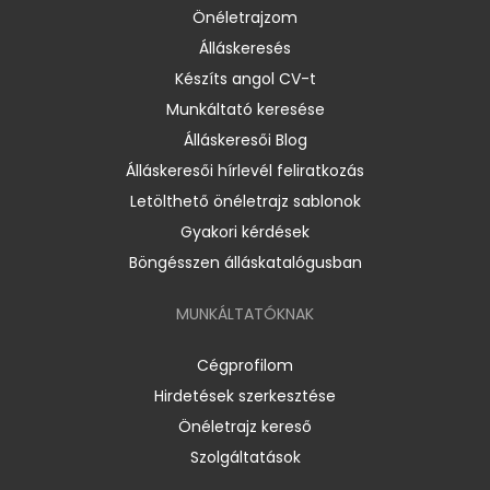
Önéletrajzom
Álláskeresés
Készíts angol CV-t
Munkáltató keresése
Álláskeresői Blog
Álláskeresői hírlevél feliratkozás
Letölthető önéletrajz sablonok
Gyakori kérdések
Böngésszen álláskatalógusban
MUNKÁLTATÓKNAK
Cégprofilom
Hirdetések szerkesztése
Önéletrajz kereső
Szolgáltatások