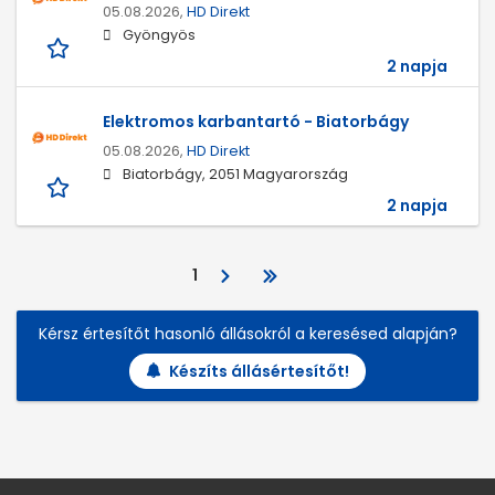
05.08.2026,
HD Direkt
Gyöngyös
2 napja
Elektromos karbantartó - Biatorbágy
05.08.2026,
HD Direkt
Biatorbágy, 2051 Magyarország
2 napja
1
Kérsz értesítőt hasonló állásokról a keresésed alapján?
Készíts állásértesítőt!