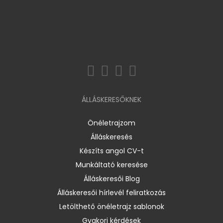
ÁLLÁSKERESŐKNEK
Önéletrajzom
Álláskeresés
Készíts angol CV-t
Munkáltató keresése
Álláskeresői Blog
Álláskeresői hírlevél feliratkozás
Letölthető önéletrajz sablonok
Gyakori kérdések