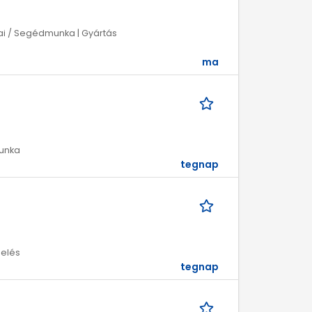
zikai / Segédmunka | Gyártás
ma
munka
tegnap
melés
tegnap