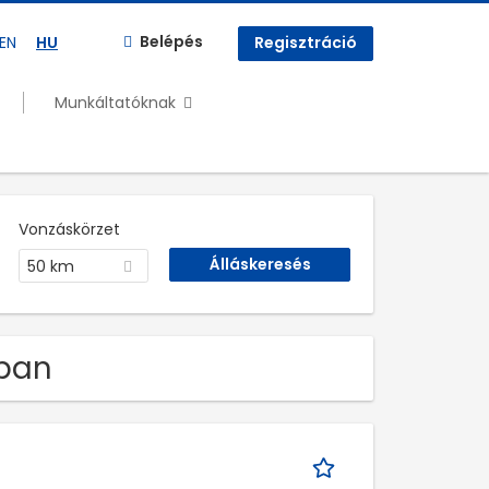
Belépés
EN
HU
Regisztráció
Munkáltatóknak
Vonzáskörzet
50 km
óban