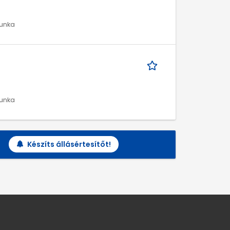
munka
munka
Készíts állásértesítőt!