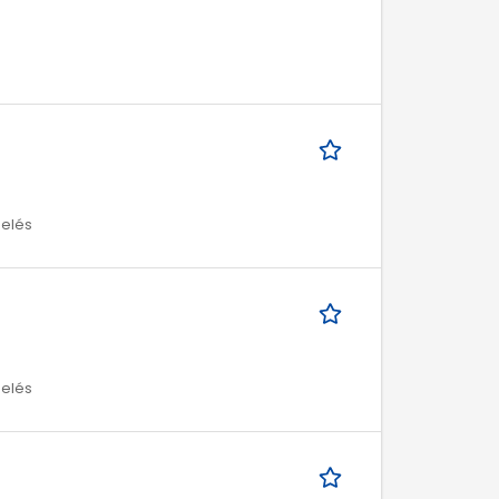
melés
melés