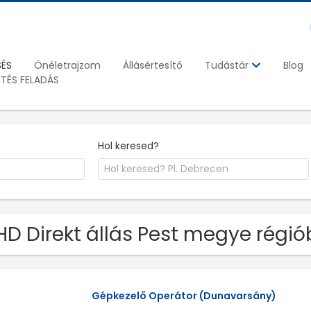
SÉS
Önéletrajzom
Állásértesítő
Blog
Tudástár
ETÉS FELADÁS
Hol keresed?
 HD Direkt állás Pest megye régi
Gépkezelő Operátor (Dunavarsány)