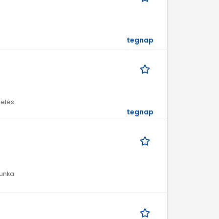
tegnap
melés
tegnap
munka