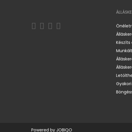
ÁLLÁSK
Önélet
Álláske
Készíts
Munkált
Állásker
Állásker
Letölth
Gyakori
Böngéss
Powered by
JOBIQO