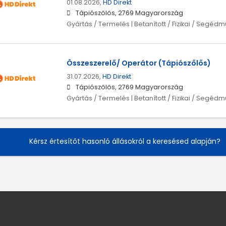
01.08.2026,
HD Direkt
Tápiószőlős, 2769 Magyarország
Gyártás / Termelés | Betanított / Fizikai / Segéd
Összeszerelő/ Operátor (Tápiószőlős)
31.07.2026,
HD Direkt
Tápiószőlős, 2769 Magyarország
Gyártás / Termelés | Betanított / Fizikai / Segéd
Kérsz értesítőt hasonló állásokról a keresésed alapján?