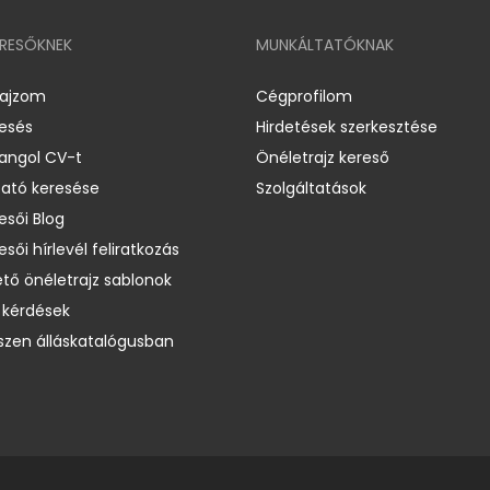
ERESŐKNEK
MUNKÁLTATÓKNAK
rajzom
Cégprofilom
resés
Hirdetések szerkesztése
 angol CV-t
Önéletrajz kereső
ató keresése
Szolgáltatások
esői Blog
esői hírlevél feliratkozás
ető önéletrajz sablonok
 kérdések
zen álláskatalógusban