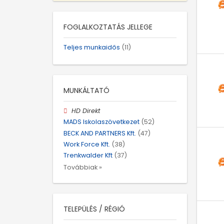
FOGLALKOZTATÁS JELLEGE
Teljes munkaidős
(11)
MUNKÁLTATÓ
HD Direkt
MADS Iskolaszövetkezet
(52)
BECK AND PARTNERS Kft.
(47)
Work Force Kft.
(38)
Trenkwalder Kft
(37)
Továbbiak »
TELEPÜLÉS / RÉGIÓ