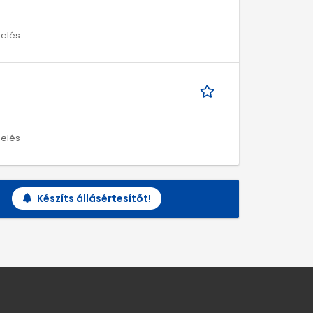
melés
melés
Készíts állásértesítőt!