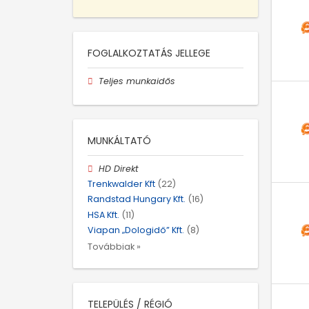
FOGLALKOZTATÁS JELLEGE
Teljes munkaidős
MUNKÁLTATÓ
HD Direkt
Trenkwalder Kft
(22)
Randstad Hungary Kft.
(16)
HSA Kft.
(11)
Viapan „Dologidő” Kft.
(8)
Továbbiak »
TELEPÜLÉS / RÉGIÓ