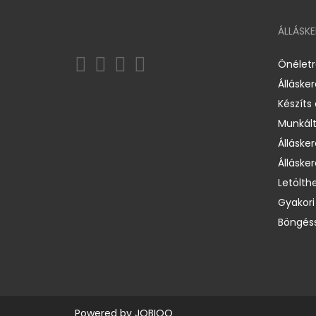
ÁLLÁSK
Önélet
Álláske
Készíts
Munkált
Állásker
Állásker
Letölth
Gyakori
Böngéss
Powered by
JOBIQO