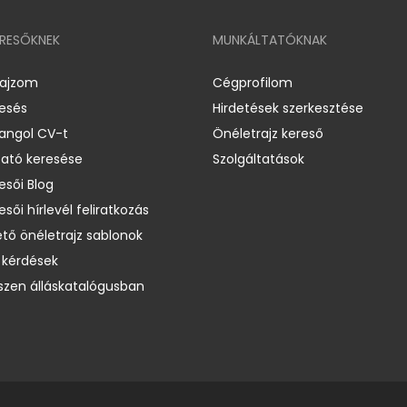
ERESŐKNEK
MUNKÁLTATÓKNAK
rajzom
Cégprofilom
resés
Hirdetések szerkesztése
 angol CV-t
Önéletrajz kereső
ató keresése
Szolgáltatások
esői Blog
esői hírlevél feliratkozás
ető önéletrajz sablonok
 kérdések
zen álláskatalógusban