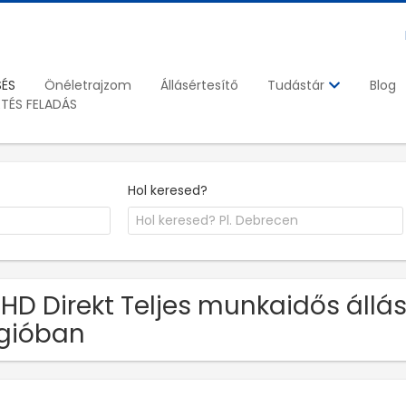
SÉS
Önéletrajzom
Állásértesítő
Blog
Tudástár
ETÉS FELADÁS
Hol keresed?
 HD Direkt Teljes munkaidős áll
gióban