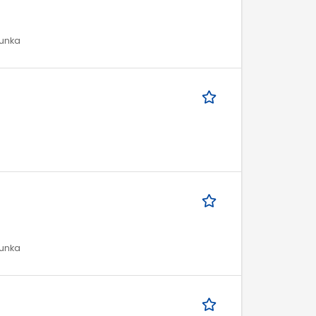
munka
munka