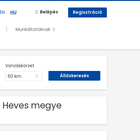
Belépés
EN
HU
Regisztráció
Munkáltatóknak
Vonzáskörzet
50 km
ás Heves megye