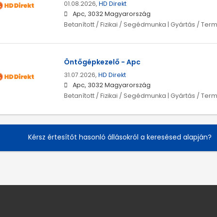
01.08.2026,
HD Direkt
Apc, 3032 Magyarország
Betanított / Fizikai / Segédmunka | Gyártás / Ter
Öntőgépkezelő - Apc
31.07.2026,
HD Direkt
Apc, 3032 Magyarország
Betanított / Fizikai / Segédmunka | Gyártás / Ter
Kérsz értesítőt hasonló állásokról a keresésed alapján?