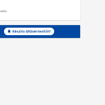
melés
Készíts állásértesítőt!