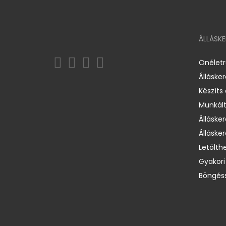
ÁLLÁSK
Önélet
Álláske
Készíts
Munkált
Állásker
Állásker
Letölth
Gyakori
Böngéss