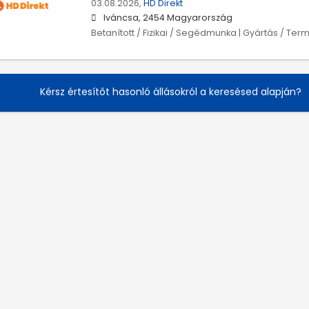
03.08.2026,
HD Direkt
Iváncsa, 2454 Magyarország
Betanított / Fizikai / Segédmunka | Gyártás / Ter
Kérsz értesítőt hasonló állásokról a keresésed alapján?