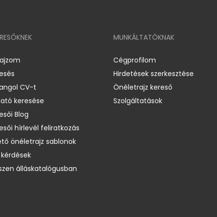
ERESŐKNEK
MUNKÁLTATÓKNAK
rajzom
Cégprofilom
resés
Hirdetések szerkesztése
 angol CV-t
Önéletrajz kereső
ató keresése
Szolgáltatások
esői Blog
esői hírlevél feliratkozás
ető önéletrajz sablonok
 kérdések
zen álláskatalógusban