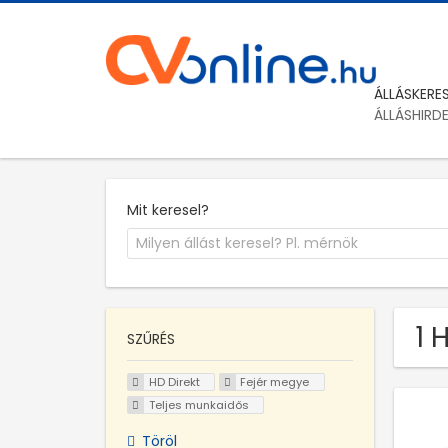
ÁLLÁSKERE
ÁLLÁSHIRD
Mit keresel?
1 
SZŰRÉS
HD Direkt
Fejér megye
Teljes munkaidős
Töröl