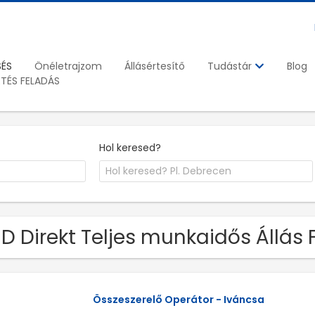
SÉS
Önéletrajzom
Állásértesítő
Blog
Tudástár
ETÉS FELADÁS
Hol keresed?
HD Direkt Teljes munkaidős Állás
Összeszerelő Operátor - Iváncsa