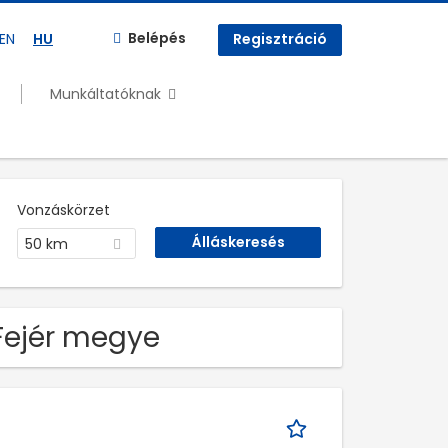
Belépés
EN
HU
Regisztráció
Munkáltatóknak
Vonzáskörzet
50 km
 Fejér megye