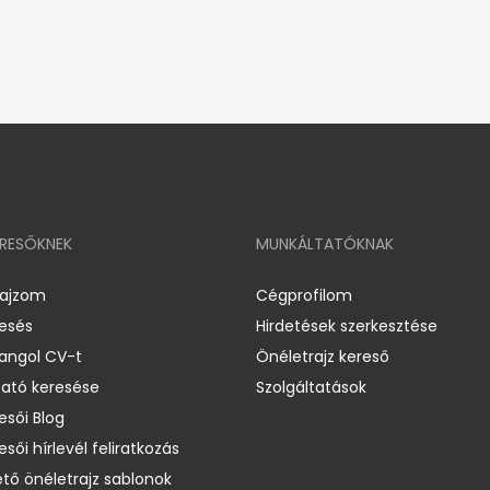
ERESŐKNEK
MUNKÁLTATÓKNAK
rajzom
Cégprofilom
resés
Hirdetések szerkesztése
 angol CV-t
Önéletrajz kereső
ató keresése
Szolgáltatások
esői Blog
esői hírlevél feliratkozás
ető önéletrajz sablonok