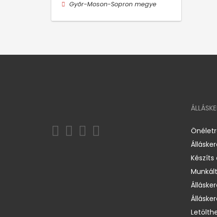
Győr-Moson-Sopron megye
ÁLLÁSK
Önélet
Álláske
Készíts
Munkált
Állásker
Állásker
Letölth