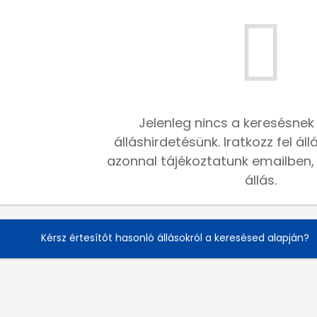
Jelenleg nincs a keresésnek
álláshirdetésünk. Iratkozz fel ál
azonnal tájékoztatunk emailben, h
állás.
Kérsz értesítőt hasonló állásokról a keresésed alapján?