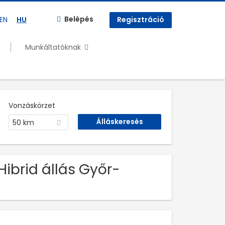
Belépés
EN
HU
Regisztráció
Munkáltatóknak
Vonzáskörzet
50 km
Hibrid állás Győr-