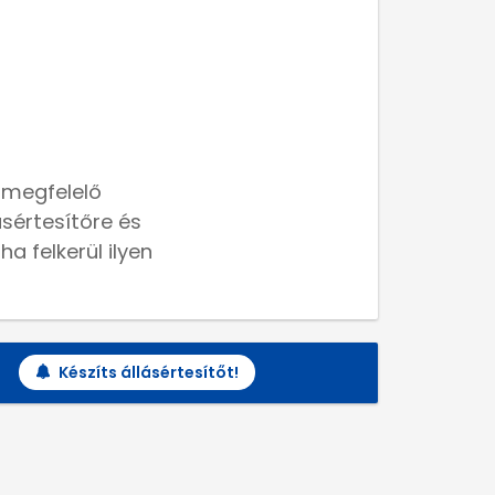
 megfelelő
lásértesítőre és
a felkerül ilyen
Készíts állásértesítőt!