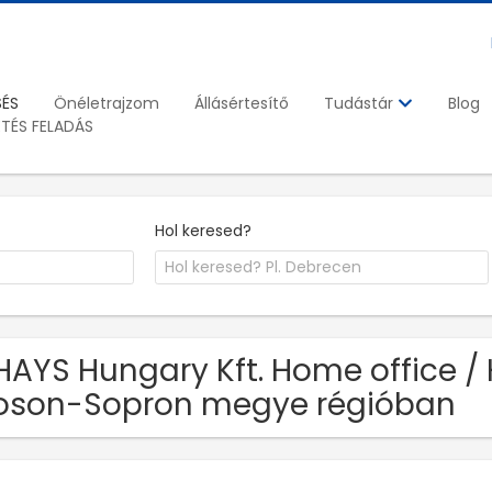
SÉS
Önéletrajzom
Állásértesítő
Blog
Tudástár
ETÉS FELADÁS
Hol keresed?
HAYS Hungary Kft. Home office / 
oson-Sopron megye régióban