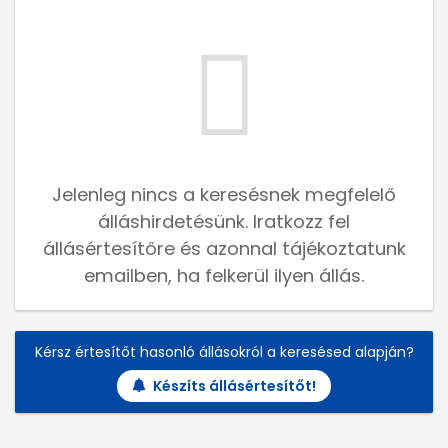
Jelenleg nincs a keresésnek megfelelő
álláshirdetésünk. Iratkozz fel
állásértesítőre és azonnal tájékoztatunk
emailben, ha felkerül ilyen állás.
Kérsz értesítőt hasonló állásokról a keresésed alapján?
Készíts állásértesítőt!