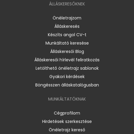
ÁLLÁSKERESŐKNEK
Önéletrajzom
Álláskeresés
Készíts angol CV-t
Munkáltató keresése
Álláskeresői Blog
Álláskeresői hírlevél feliratkozás
Letölthető önéletrajz sablonok
Gyakori kérdések
Böngésszen álláskatalógusban
MUNKÁLTATÓKNAK
Cégprofilom
Hirdetések szerkesztése
Önéletrajz kereső