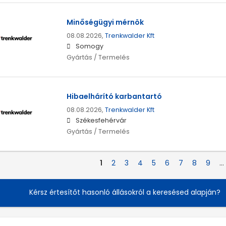
Minőségügyi mérnök
08.08.2026,
Trenkwalder Kft
Somogy
Gyártás / Termelés
Hibaelhárító karbantartó
08.08.2026,
Trenkwalder Kft
Székesfehérvár
Gyártás / Termelés
1
2
3
4
5
6
7
8
9
…
Kérsz értesítőt hasonló állásokról a keresésed alapján?