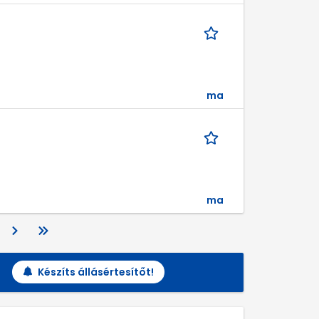
ma
ma
Készíts állásértesítőt!