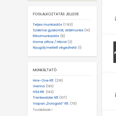
FOGLALKOZTATÁS JELLEGE
Teljes munkaidős
(1 193)
Szakmai gyakorlat, diákmunka
(14)
Részmunkaidős
(8)
Home office / Hibrid
(3)
Nyugdíj mellett végezhető
(1)
MUNKÁLTATÓ
Hire-One Kft.
(216)
Vienna
(190)
HSA Kft.
(142)
Trenkwalder Kft
(107)
Viapan „Dologidő” Kft.
(76)
Továbbiak »