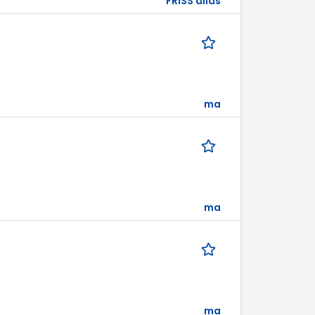
FRISS állás
ma
ma
ma