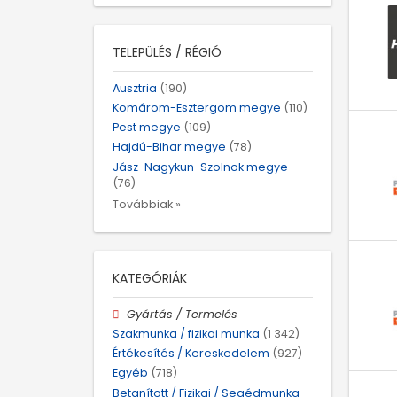
TELEPÜLÉS / RÉGIÓ
Ausztria
(190)
Komárom-Esztergom megye
(110)
Pest megye
(109)
Hajdú-Bihar megye
(78)
Jász-Nagykun-Szolnok megye
(76)
Továbbiak »
KATEGÓRIÁK
Gyártás / Termelés
Szakmunka / fizikai munka
(1 342)
Értékesítés / Kereskedelem
(927)
Egyéb
(718)
Betanított / Fizikai / Segédmunka