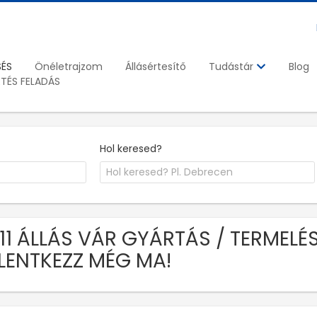
SÉS
Önéletrajzom
Állásértesítő
Blog
Tudástár
ETÉS FELADÁS
Hol keresed?
211 ÁLLÁS VÁR GYÁRTÁS / TERMEL
LENTKEZZ MÉG MA!