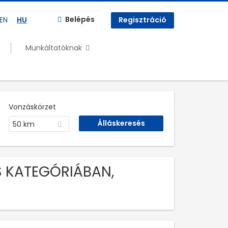
Belépés
EN
HU
Regisztráció
Munkáltatóknak
Vonzáskörzet
50 km
ÉS KATEGÓRIÁBAN,