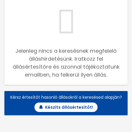
Jelenleg nincs a keresésnek megfelelő
álláshirdetésünk. Iratkozz fel
állásértesítőre és azonnal tájékoztatunk
emailben, ha felkerül ilyen állás.
Kérsz értesítőt hasonló állásokról a keresésed alapján?
Készíts állásértesítőt!