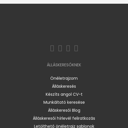
ÁLLÁSKERESŐKNEK
Önéletrajzom
Álláskeresés
Készíts angol CV-t
Munkáltató keresése
Álláskeresői Blog
Álláskeresői hírlevél feliratkozás
Letölthető önéletrajz sablonok