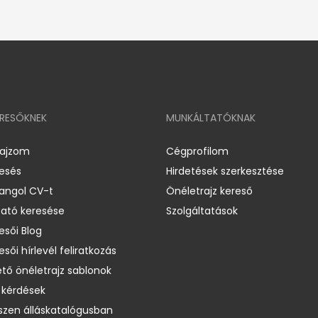
ERESŐKNEK
MUNKÁLTATÓKNAK
rajzom
Cégprofilom
resés
Hirdetések szerkesztése
 angol CV-t
Önéletrajz kereső
ató keresése
Szolgáltatások
esői Blog
esői hírlevél feliratkozás
ető önéletrajz sablonok
 kérdések
zen álláskatalógusban