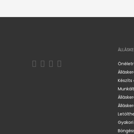
ÁLLÁSK
Önélet
Álláske
Készíts
Munkált
Állásker
Állásker
Letölth
Gyakori
Böngéss