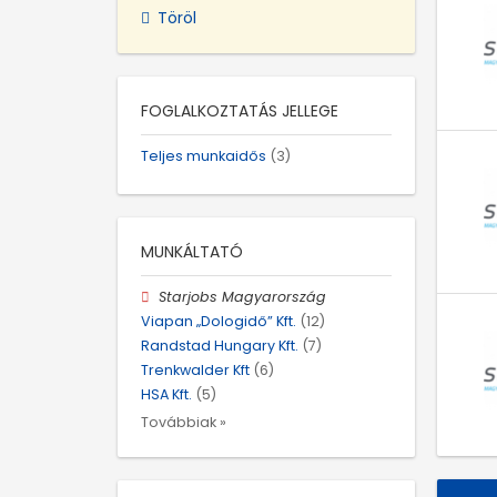
Töröl
FOGLALKOZTATÁS JELLEGE
Teljes munkaidős
(3)
MUNKÁLTATÓ
Starjobs Magyarország
Viapan „Dologidő” Kft.
(12)
Randstad Hungary Kft.
(7)
Trenkwalder Kft
(6)
HSA Kft.
(5)
Továbbiak »