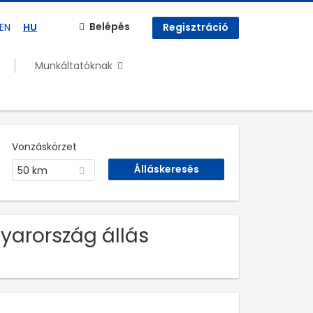
Belépés
EN
HU
Regisztráció
Munkáltatóknak
Vonzáskörzet
50 km
yarország állás