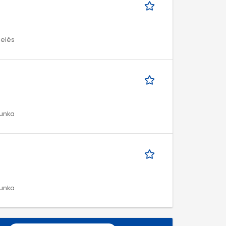
melés
munka
munka