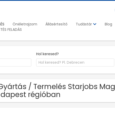
SÉS
Önéletrajzom
Állásértesítő
Blog
Tudástár
ETÉS FELADÁS
Hol keresed?
Gyártás / Termelés Starjobs Mag
dapest régióban