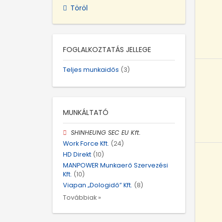
Töröl
FOGLALKOZTATÁS JELLEGE
Teljes munkaidős
(3)
MUNKÁLTATÓ
SHINHEUNG SEC EU Kft.
Work Force Kft.
(24)
HD Direkt
(10)
MANPOWER Munkaerő Szervezési
Kft.
(10)
Viapan „Dologidő” Kft.
(8)
Továbbiak »