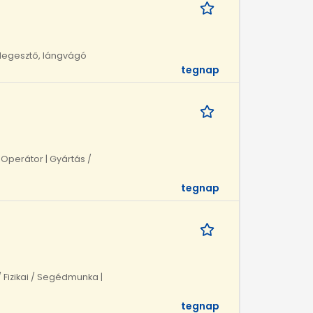
 Hegesztő, lángvágó
tegnap
 Operátor | Gyártás /
tegnap
/ Fizikai / Segédmunka |
tegnap