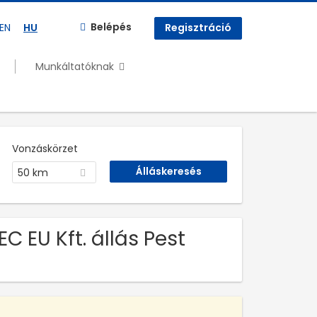
Belépés
EN
HU
Regisztráció
Munkáltatóknak
Vonzáskörzet
50 km
 EU Kft. állás Pest