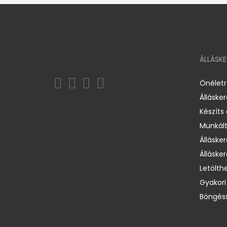
ÁLLÁSK
Önélet
Álláske
Készíts
Munkált
Állásker
Állásker
Letölth
Gyakori
Böngéss