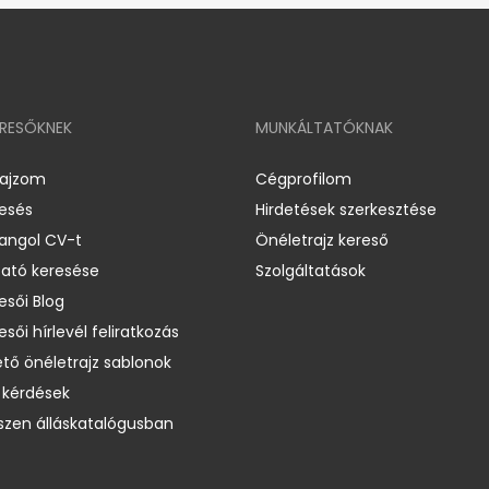
ERESŐKNEK
MUNKÁLTATÓKNAK
rajzom
Cégprofilom
resés
Hirdetések szerkesztése
 angol CV-t
Önéletrajz kereső
ató keresése
Szolgáltatások
esői Blog
esői hírlevél feliratkozás
ető önéletrajz sablonok
 kérdések
zen álláskatalógusban