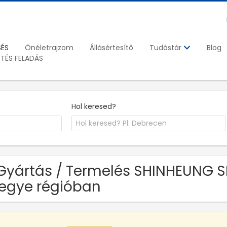
SÉS
Önéletrajzom
Állásértesítő
Blog
Tudástár
ETÉS FELADÁS
Hol keresed?
Gyártás / Termelés SHINHEUNG SEC
egye régióban