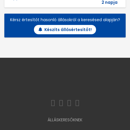
2 napja
Kérsz értesítőt hasonló állásokról a keresésed alapján?
Készíts állásértesítőt!
ÁLLÁSKERESŐKNEK