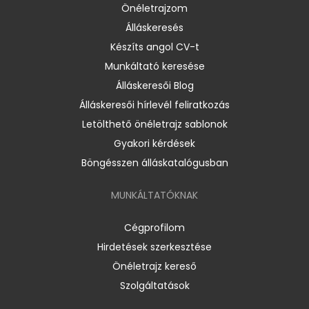
Önéletrajzom
Álláskeresés
Készíts angol CV-t
Munkáltató keresése
Álláskeresői Blog
Álláskeresői hírlevél feliratkozás
Letölthető önéletrajz sablonok
Gyakori kérdések
Böngésszen álláskatalógusban
MUNKÁLTATÓKNAK
Cégprofilom
Hirdetések szerkesztése
Önéletrajz kereső
Szolgáltatások