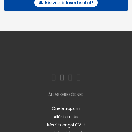
Készíts állásértesítőt!
ÁLLÁSKERESŐKNEK
Önéletrajzom
Álláskeresés
Készíts angol CV-t