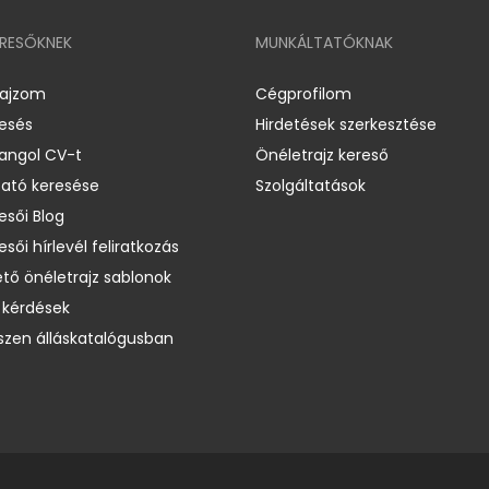
ERESŐKNEK
MUNKÁLTATÓKNAK
rajzom
Cégprofilom
resés
Hirdetések szerkesztése
 angol CV-t
Önéletrajz kereső
ató keresése
Szolgáltatások
esői Blog
esői hírlevél feliratkozás
ető önéletrajz sablonok
 kérdések
zen álláskatalógusban