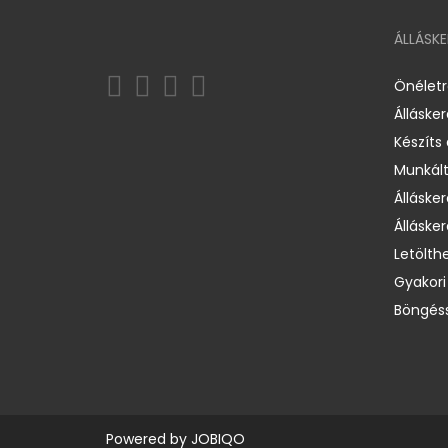
ÁLLÁSK
Önélet
Álláske
Készíts
Munkált
Állásker
Állásker
Letölth
Gyakori
Böngéss
Powered by
JOBIQO