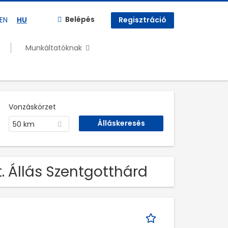
Belépés
EN
HU
Regisztráció
Munkáltatóknak
Vonzáskörzet
50 km
. Állás Szentgotthárd