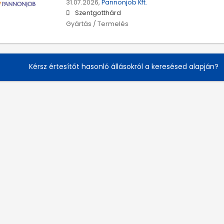
31.07.2026,
Pannonjob Kft.
Szentgotthárd
Gyártás / Termelés
Kérsz értesítőt hasonló állásokról a keresésed alapján?