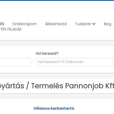
SÉS
Önéletrajzom
Állásértesítő
Blog
Tudástár
ETÉS FELADÁS
Hol keresed?
Gyártás / Termelés Pannonjob Kft
Villamos karbantartó