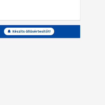
Készíts állásértesítőt!