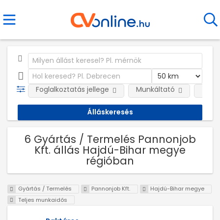
Foglalkoztatás jellege
Munkáltató
Telep
6 Gyártás / Termelés Pannonjob
Kft. állás Hajdú-Bihar megye
régióban
Gyártás / Termelés
Pannonjob Kft.
Hajdú-Bihar megye
Teljes munkaidős