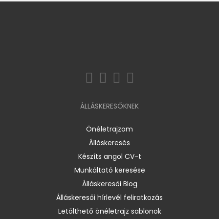
ÁLLÁSKERESŐKNEK
Önéletrajzom
Álláskeresés
Készíts angol CV-t
Munkáltató keresése
Álláskeresői Blog
Álláskeresői hírlevél feliratkozás
Letölthető önéletrajz sablonok