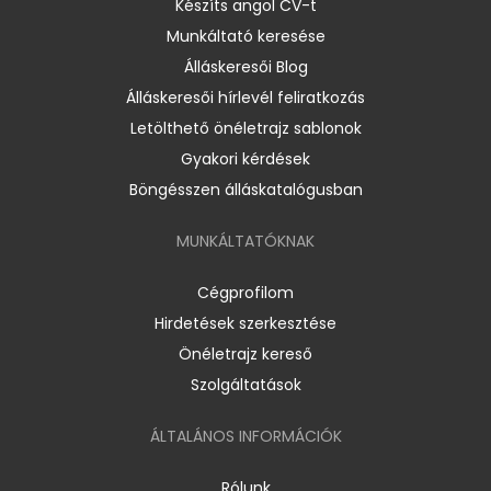
Készíts angol CV-t
Munkáltató keresése
Álláskeresői Blog
Álláskeresői hírlevél feliratkozás
Letölthető önéletrajz sablonok
Gyakori kérdések
Böngésszen álláskatalógusban
MUNKÁLTATÓKNAK
Cégprofilom
Hirdetések szerkesztése
Önéletrajz kereső
Szolgáltatások
ÁLTALÁNOS INFORMÁCIÓK
Rólunk