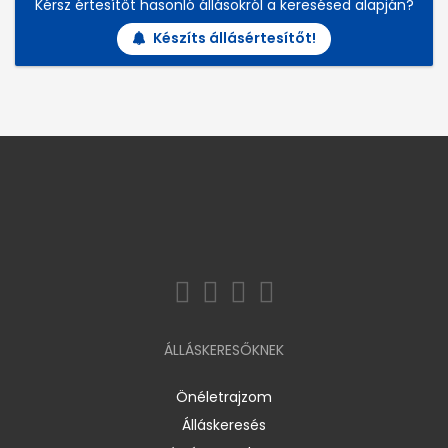
Kérsz értesítőt hasonló állásokról a keresésed alapján?
Készíts állásértesítőt!
ÁLLÁSKERESŐKNEK
Önéletrajzom
Álláskeresés