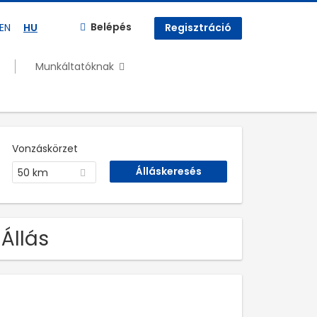
Belépés
EN
HU
Regisztráció
Munkáltatóknak
Vonzáskörzet
50 km
 Állás