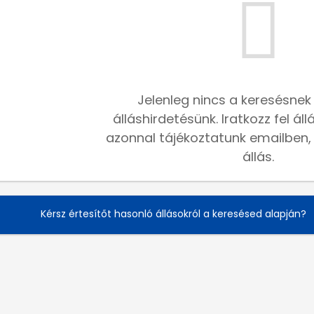
Jelenleg nincs a keresésnek
álláshirdetésünk. Iratkozz fel ál
azonnal tájékoztatunk emailben, h
állás.
Kérsz értesítőt hasonló állásokról a keresésed alapján?