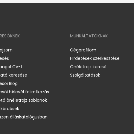
ERESŐKNEK
MUNKÁLTATÓKNAK
rajzom
Cégprofilom
resés
Hirdetések szerkesztése
 angol CV-t
Önéletrajz kereső
ató keresése
Szolgáltatások
esői Blog
esői hírlevél feliratkozás
ető önéletrajz sablonok
 kérdések
zen álláskatalógusban