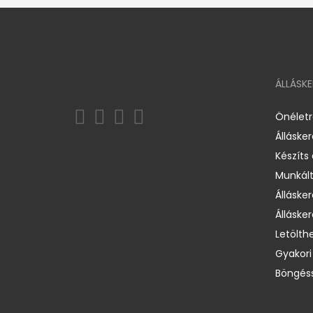
ÁLLÁSK
Önélet
Álláske
Készíts
Munkált
Állásker
Állásker
Letölth
Gyakori
Böngéss