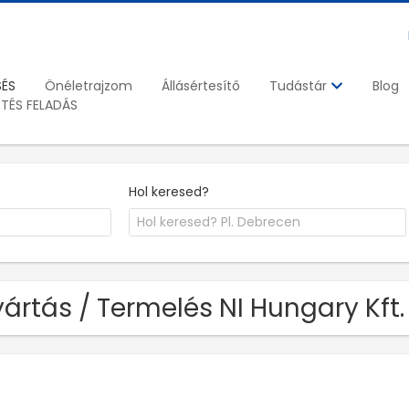
SÉS
Önéletrajzom
Állásértesítő
Blog
Tudástár
ETÉS FELADÁS
Hol keresed?
ártás / Termelés NI Hungary Kft.