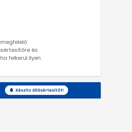
 megfelelő
lásértesítőre és
a felkerül ilyen
Készíts állásértesítőt!