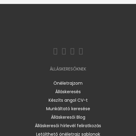
ÁLLÁSKERESŐKNEK
Önéletrajzom
Álláskeresés
Készíts angol CV-t
Munkáltató keresése
Álláskeresői Blog
Álláskeresői hírlevél feliratkozás
Letölthető önéletrajz sablonok