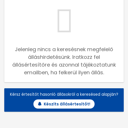
Jelenleg nincs a keresésnek megfelelő
álláshirdetésünk. Iratkozz fel
állásértesítőre és azonnal tájékoztatunk
emailben, ha felkerül ilyen állás.
Kérsz értesítőt hasonló állásokról a keresésed alapján?
Készíts állásértesítőt!