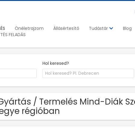
SÉS
Önéletrajzom
Állásértesítő
Blog
Tudástár
ETÉS FELADÁS
Hol keresed?
Gyártás / Termelés Mind-Diák Sz
egye régióban