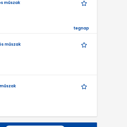
os műszak
tegnap
ös műszak
 műszak