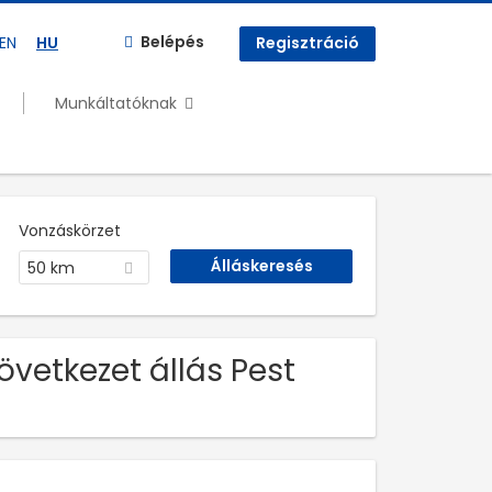
Belépés
EN
HU
Regisztráció
Munkáltatóknak
Vonzáskörzet
50 km
övetkezet állás Pest