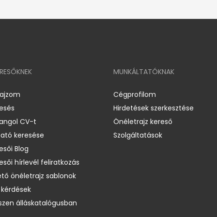
ERESŐKNEK
MUNKÁLTATÓKNAK
rajzom
Cégprofilom
resés
Hirdetések szerkesztése
 angol CV-t
Önéletrajz kereső
ató keresése
Szolgáltatások
esői Blog
esői hírlevél feliratkozás
ető önéletrajz sablonok
 kérdések
zen álláskatalógusban