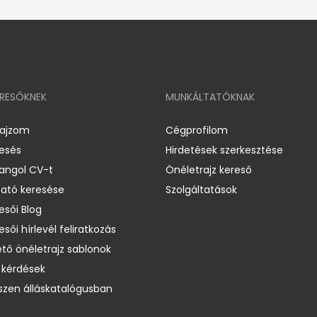
ERESŐKNEK
MUNKÁLTATÓKNAK
rajzom
Cégprofilom
resés
Hirdetések szerkesztése
 angol CV-t
Önéletrajz kereső
ató keresése
Szolgáltatások
esői Blog
esői hírlevél feliratkozás
ető önéletrajz sablonok
 kérdések
zen álláskatalógusban