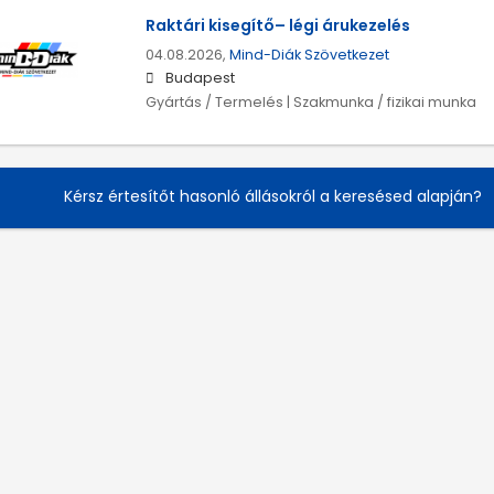
Raktári kisegítő– légi árukezelés
04.08.2026,
Mind-Diák Szövetkezet
Budapest
Gyártás / Termelés | Szakmunka / fizikai munka
Kérsz értesítőt hasonló állásokról a keresésed alapján?