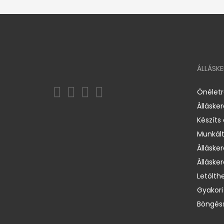
ÁLLÁSK
Önélet
Álláske
Készíts
Munkált
Állásker
Állásker
Letölth
Gyakori
Böngéss