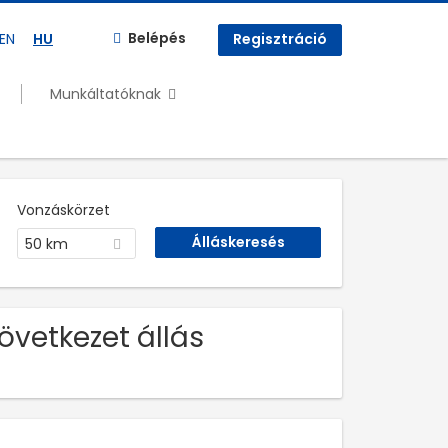
Belépés
EN
HU
Regisztráció
Munkáltatóknak
Vonzáskörzet
50 km
övetkezet állás