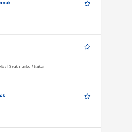
ornok
lés | Szakmunka / fizikai
nok