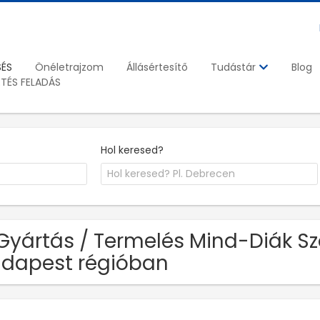
SÉS
Önéletrajzom
Állásértesítő
Blog
Tudástár
ETÉS FELADÁS
Hol keresed?
Gyártás / Termelés Mind-Diák Sz
dapest régióban