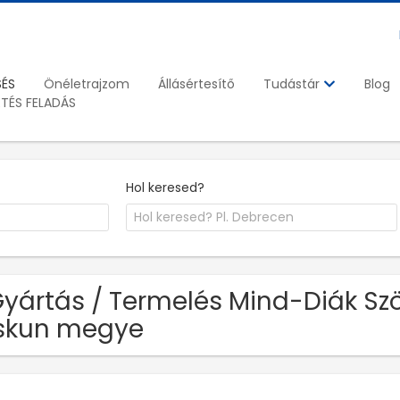
SÉS
Önéletrajzom
Állásértesítő
Blog
Tudástár
ETÉS FELADÁS
Hol keresed?
Gyártás / Termelés Mind-Diák Sz
skun megye