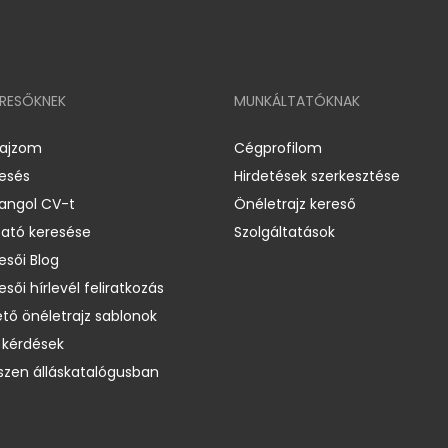
ERESŐKNEK
MUNKÁLTATÓKNAK
rajzom
Cégprofilom
resés
Hirdetések szerkesztése
 angol CV-t
Önéletrajz kereső
ató keresése
Szolgáltatások
esői Blog
esői hírlevél feliratkozás
ető önéletrajz sablonok
 kérdések
zen álláskatalógusban