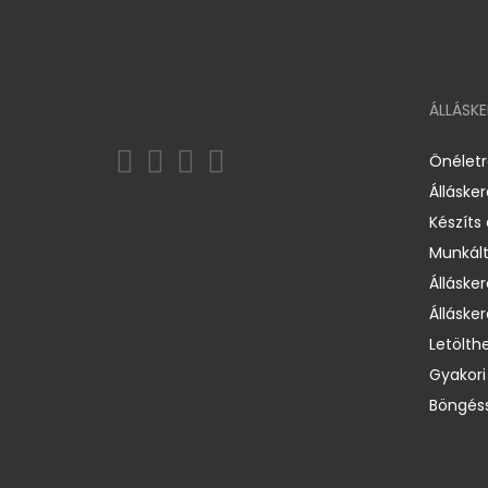
ÁLLÁSK
Önélet
Álláske
Készíts
Munkált
Állásker
Állásker
Letölth
Gyakori
Böngéss