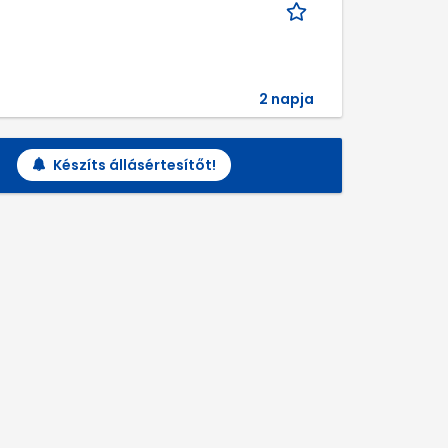
2 napja
Készíts állásértesítőt!