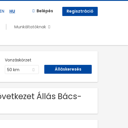
Belépés
EN
HU
Regisztráció
Munkáltatóknak
Vonzáskörzet
50 km
övetkezet Állás Bács-