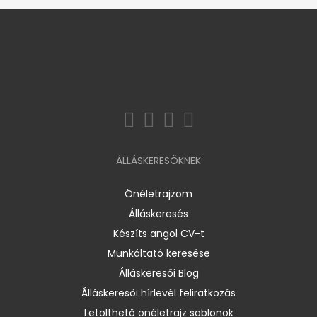
ÁLLÁSKERESŐKNEK
Önéletrajzom
Álláskeresés
Készíts angol CV-t
Munkáltató keresése
Álláskeresői Blog
Álláskeresői hírlevél feliratkozás
Letölthető önéletrajz sablonok