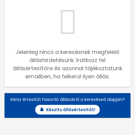
Jelenleg nincs a keresésnek megfelelő
álláshirdetésünk. Iratkozz fel
állásértesítőre és azonnal tájékoztatunk
emailben, ha felkerül ilyen állás.
Kérsz értesítőt hasonló állásokról a keresésed alapján?
Készíts állásértesítőt!