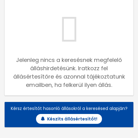
Jelenleg nincs a keresésnek megfelelő
álláshirdetésünk. Iratkozz fel
állásértesítőre és azonnal tájékoztatunk
emailben, ha felkerül ilyen állás.
Kérsz értesítőt hasonló állásokról a keresésed alapján?
Készíts állásértesítőt!