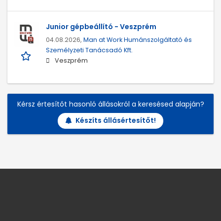
Junior gépbeállító - Veszprém
04.08.2026,
Man at Work Humánszolgáltató és
Személyzeti Tanácsadó Kft.
Veszprém
Kérsz értesítőt hasonló állásokról a keresésed alapján?
Készíts állásértesítőt!