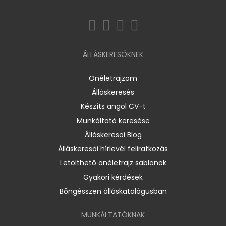
ÁLLÁSKERESŐKNEK
Önéletrajzom
Álláskeresés
Készíts angol CV-t
Munkáltató keresése
Álláskeresői Blog
Álláskeresői hírlevél feliratkozás
Letölthető önéletrajz sablonok
Gyakori kérdések
Böngésszen álláskatalógusban
MUNKÁLTATÓKNAK