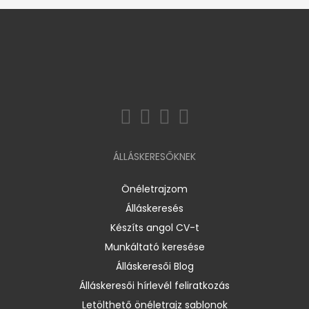
ÁLLÁSKERESŐKNEK
Önéletrajzom
Álláskeresés
Készíts angol CV-t
Munkáltató keresése
Álláskeresői Blog
Álláskeresői hírlevél feliratkozás
Letölthető önéletrajz sablonok