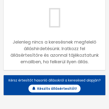
Jelenleg nincs a keresésnek megfelelő
álláshirdetésünk. Iratkozz fel
állásértesítőre és azonnal tájékoztatunk
emailben, ha felkerül ilyen állás.
Kérsz értesítőt hasonló állásokról a keresésed alapján?
Készíts állásértesítőt!