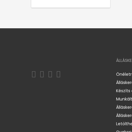
ÁLLÁSK
Önélet
Álláske
Készíts
Munkált
Állásker
Állásker
Letölth