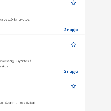
Karosszéria lakatos,
2 napja
lamosság | Gyártás /
hnikus
2 napja
s | Szakmunka / fizikai