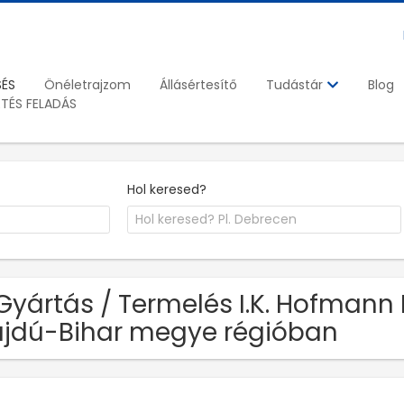
SÉS
Önéletrajzom
Állásértesítő
Blog
Tudástár
ETÉS FELADÁS
Hol keresed?
Gyártás / Termelés I.K. Hofmann P
jdú-Bihar megye régióban