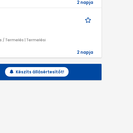
2 napja
 / Termelés | Termelési
2 napja
Készíts állásértesítőt!