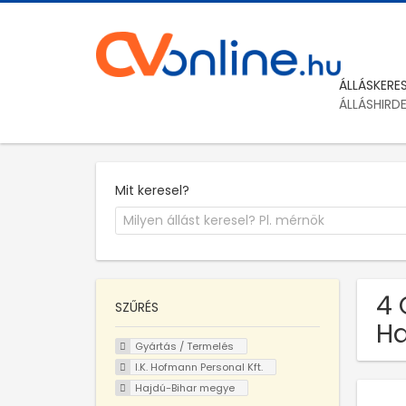
ÁLLÁSKERE
ÁLLÁSHIRD
Mit keresel?
4 
SZŰRÉS
Ha
Gyártás / Termelés
I.K. Hofmann Personal Kft.
Hajdú-Bihar megye