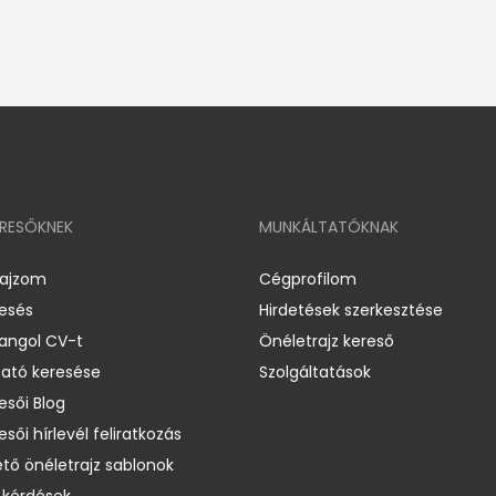
ERESŐKNEK
MUNKÁLTATÓKNAK
rajzom
Cégprofilom
resés
Hirdetések szerkesztése
 angol CV-t
Önéletrajz kereső
ató keresése
Szolgáltatások
esői Blog
esői hírlevél feliratkozás
ető önéletrajz sablonok