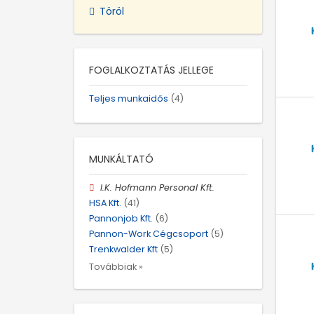
Töröl
FOGLALKOZTATÁS JELLEGE
Teljes munkaidős
(4)
MUNKÁLTATÓ
I.K. Hofmann Personal Kft.
HSA Kft.
(41)
Pannonjob Kft.
(6)
Pannon-Work Cégcsoport
(5)
Trenkwalder Kft
(5)
Továbbiak »