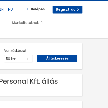
Belépés
EN
HU
Regisztráció
Munkáltatóknak
Vonzáskörzet
50 km
ersonal Kft. állás