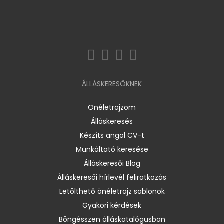
ÁLLÁSKERESŐKNEK
Önéletrajzom
Álláskeresés
Készíts angol CV-t
Munkáltató keresése
Álláskeresői Blog
Álláskeresői hírlevél feliratkozás
Letölthető önéletrajz sablonok
Gyakori kérdések
Böngésszen álláskatalógusban