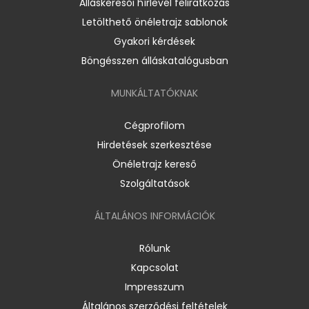
Álláskeresői hírlevél feliratkozás
Letölthető önéletrajz sablonok
Gyakori kérdések
Böngésszen álláskatalógusban
MUNKÁLTATÓKNAK
Cégprofilom
Hirdetések szerkesztése
Önéletrajz kereső
Szolgáltatások
ÁLTALÁNOS INFORMÁCIÓK
Rólunk
Kapcsolat
Impresszum
Általános szerződési feltételek