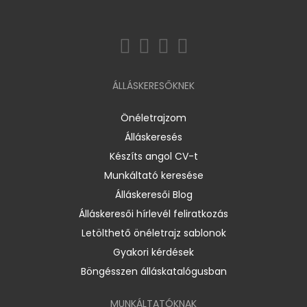
ÁLLÁSKERESŐKNEK
Önéletrajzom
Álláskeresés
Készíts angol CV-t
Munkáltató keresése
Álláskeresői Blog
Álláskeresői hírlevél feliratkozás
Letölthető önéletrajz sablonok
Gyakori kérdések
Böngésszen álláskatalógusban
MUNKÁLTATÓKNAK