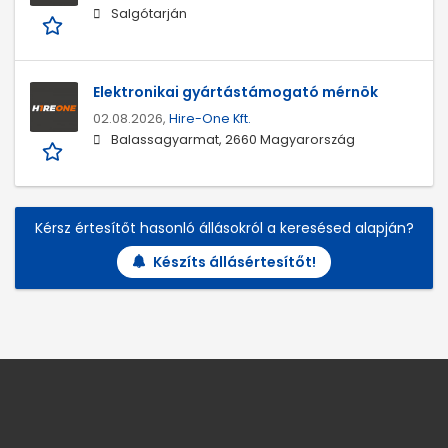
Salgótarján
Elektronikai gyártástámogató mérnök
02.08.2026,
Hire-One Kft.
Balassagyarmat, 2660 Magyarország
Kérsz értesítőt hasonló állásokról a keresésed alapján?
Készíts állásértesítőt!